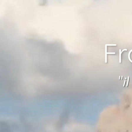
Fr
"i