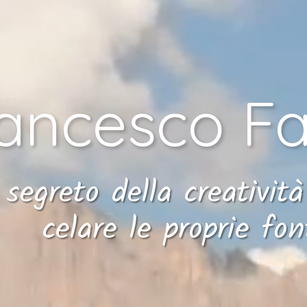
ancesco Fa
l segreto della creativit
celare le proprie fon