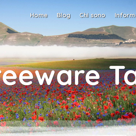
Home
Blog
Chi sono
Inform
reeware T