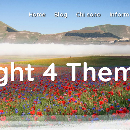
Home
Blog
Chi sono
Inform
ight 4 Th