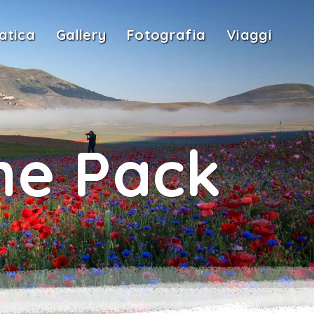
atica
Gallery
Fotografia
Viaggi
eme Pack